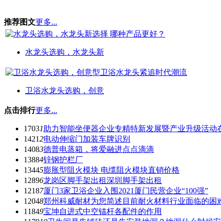
推荐图文
更多...
水龙头选购，水龙头新
卫浴水龙头选购，创意
点击排行
更多...
1703
1
助力智能坐便器企业专精特新发展暨产业升级活动
1421
2
电动伸缩门加装车牌识别
1408
3
德普电蒸箱，将爱融进点点滴滴
1388
4
锌钢护栏厂
1344
5
膨胀型阻火模块 电缆阻火模块直销价格
1289
6
龙岗区脚手架出租深圳脚手架出租
1218
7
厦门3家卫浴企业入围2021厦门民营企业“100强”
1204
8
郑州科威耐材为您简述目前耐火材料行业面临的困
1184
9
宝坤自进式中空锚杆各配件的作用