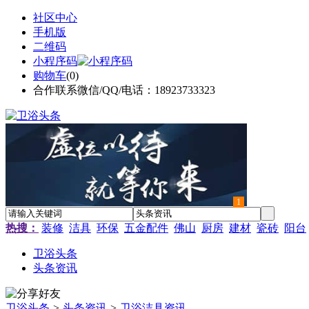
社区中心
手机版
二维码
小程序码
购物车
(
0
)
合作联系微信/QQ/电话：18923733323
1
热搜：
装修
洁具
环保
五金配件
佛山
厨房
建材
瓷砖
阳台
卫浴头条
头条资讯
卫浴头条
>
头条资讯
>
卫浴洁具资讯