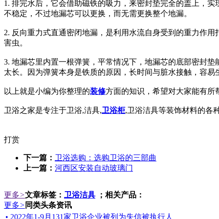
1. 排完水后，它会借助磁铁的吸力，来密封垫完全的盖上，
不稳定，不过地漏芯可以更换，而无需更换整个地漏。
2. 反向重力式直通密闭地漏，是利用水流自身受到的重力作
害虫。
3. 地漏芯里内置一根弹簧，平常情况下，地漏芯的底部密封
太长。因为弹簧本身是铁质的原因，长时间与脏水接触，容易
以上就是小编为你整理的
装修
方面的知识，希望对大家能有所
卫浴之家是专注于卫浴,洁具,
卫浴柜
,卫浴洁具等装饰材料的各种新
打赏
下一篇：
卫浴选购：选购卫浴的三部曲
上一篇：
河西区安装自动玻璃门
更多
>
文章标签：
卫浴洁具
；相关产品：
更多
>
同类头条资讯
• 2022年1-9月131家卫浴企业被列为失信被执行人