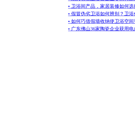
• 卫浴间产品，家居装修如何
• 假冒伪劣卫浴如何辨别？卫浴
• 如何巧借假墙收纳使卫浴空
• 广东佛山36家陶瓷企业获用