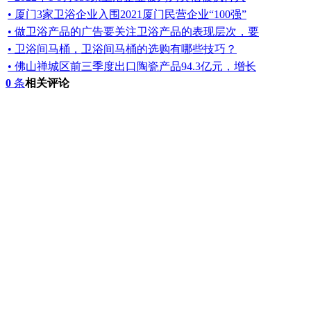
• 厦门3家卫浴企业入围2021厦门民营企业“100强”
• 做卫浴产品的广告要关注卫浴产品的表现层次，要
• 卫浴间马桶，卫浴间马桶的选购有哪些技巧？
• 佛山禅城区前三季度出口陶瓷产品94.3亿元，增长
0
条
相关评论