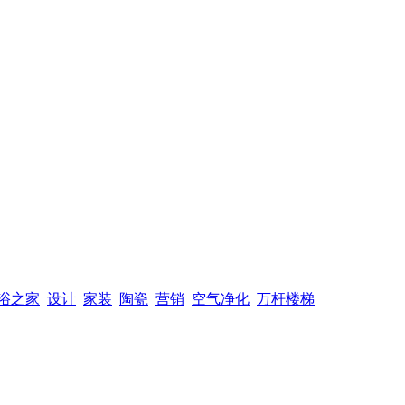
浴之家
设计
家装
陶瓷
营销
空气净化
万杆楼梯