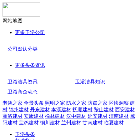
网站地图
更多
卫浴公司
公司默认分类
更多
头条资讯
卫浴洁具资讯
卫浴洁具知识
卫浴商企动态
老姚之家
全景头条
照明之家
防水之家
防盗之家
区快洞察
建
材
锦州建材
丹东建材
本溪建材
抚顺建材
鞍山建材
西安建材
商洛建材
安康建材
榆林建材
汉中建材
延安建材
渭南建材
咸
阳建材
宝鸡建材
铜川建材
兰州建材
甘南建材
临夏建材
卫浴头条