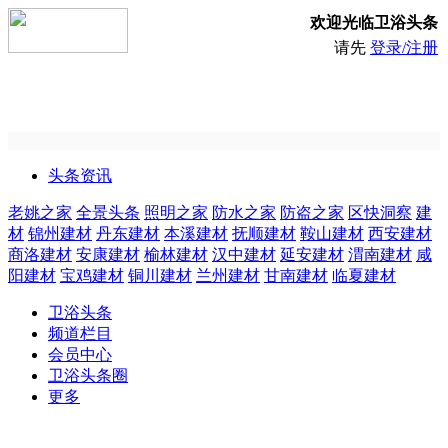
欢迎光临卫浴头条
请先
登录/注册
头条资讯
老姚之家
全景头条
照明之家
防水之家
防盗之家
区快洞察
建
材
锦州建材
丹东建材
本溪建材
抚顺建材
鞍山建材
西安建材
商洛建材
安康建材
榆林建材
汉中建材
延安建材
渭南建材
咸
阳建材
宝鸡建材
铜川建材
兰州建材
甘南建材
临夏建材
卫浴头条
频道栏目
会员中心
卫浴头条圈
更多