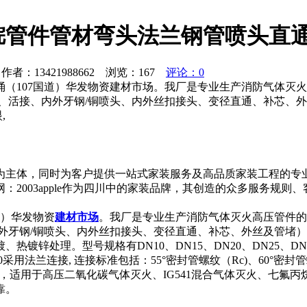
烷管件管材弯头法兰钢管喷头直
者：13421988662 浏览：
167
评论：0
（107国道）华发物资建材市场。我厂是专业生产消防气体灭火
、活接、内外牙钢/铜喷头、内外丝扣接头、变径直通、补芯、
,
为主体，同时为客户提供一站式家装服务及高品质家装工程的专
2003apple作为四川中的家装品牌，其创造的众多服务规
道）华发物资
建材市场
。我厂是专业生产消防气体灭火高压管件的
外牙钢/铜喷头、内外丝扣接头、变径直通、补芯、外丝及管堵
处理。型号规格有DN10、DN15、DN20、DN25、DN32、DN
150采用法兰连接, 连接标准包括：55°密封管螺纹（Rc)、60
a，适用于高压二氧化碳气体灭火、IG541混合气体灭火、七氟丙烷气
靠。