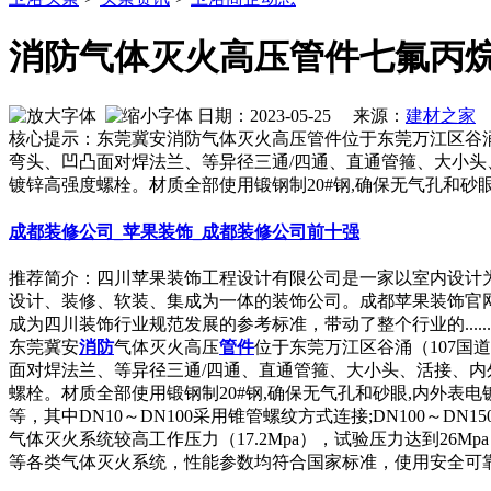
消防气体灭火高压管件七氟丙
日期：2023-05-25 来源：
建材之家
作
核心提示：东莞冀安消防气体灭火高压管件位于东莞万江区谷涌
弯头、凹凸面对焊法兰、等异径三通/四通、直通管箍、大小头
镀锌高强度螺栓。材质全部使用锻钢制20#钢,确保无气孔和砂眼
成都装修公司_苹果装饰_成都装修公司前十强
推荐简介：四川苹果装饰工程设计有限公司是一家以室内设计
设计、装修、软装、集成为一体的装饰公司。成都苹果装饰官网：
成为四川装饰行业规范发展的参考标准，带动了整个行业的......
东莞冀安
消防
气体灭火高压
管件
位于东莞万江区谷涌（107国
面对焊法兰、等异径三通/四通、直通管箍、大小头、活接、内
螺栓。材质全部使用锻钢制20#钢,确保无气孔和砂眼,内外表电镀、热镀锌
等，其中DN10～DN100采用锥管螺纹方式连接;DN100～DN
气体灭火系统较高工作压力（17.2Mpa），试验压力达到26Mp
等各类气体灭火系统，性能参数均符合国家标准，使用安全可