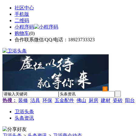
社区中心
手机版
二维码
小程序码
购物车
(
0
)
合作联系微信/QQ/电话：18923733323
1
热搜：
装修
洁具
环保
五金配件
佛山
厨房
建材
瓷砖
阳台
卫浴头条
头条资讯
卫浴头条
>
头条资讯
>
卫浴商企动态