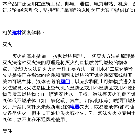
本产品广泛应用在建筑工程、邮电、通信、电力电站、机房、
进取”的经营理念，坚持“客户靠前”的原则为广大客户提供优
相关
建材
词条解释：
灭火
一、灭火的基本措施1、按照燃烧原理，一切灭火方法的原理
灭火法这种灭火法的原理是将灭火剂直接喷射到燃烧的物体上
点。 冷却灭火法是灭火的一种主要方法，常用水和二氧化碳
火法是将正在燃烧的物质和周围未燃烧的可燃物质隔离或移开
关闭可燃气体、液体管道的
阀门
，以减少和阻止可燃物质进入
火法窒息灭火法是阻止空气流入燃烧区或用不燃烧区或用不燃
物质覆盖燃烧物；B、喷洒雾状水、干粉、泡沫等灭火剂覆盖
气体或不燃液体（如二氧化碳、氮气、四氯化碳等）喷洒到燃
火。严禁用来扑灭未截断电源的
电器
失火，或易燃液体(如汽油
灭各类失火，但不适宜油炉失火或小火。7 、泡沫灭火器专用
气体，故不宜在不通风处使用。
管件