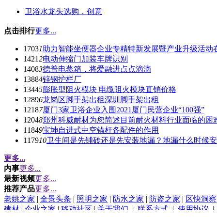
卫浴水龙头选购，创意
点击排行
更多...
1703
1
助力智能坐便器企业专精特新发展暨产业升级活动
1421
2
电动伸缩门加装车牌识别
1408
3
德普电蒸箱，将爱融进点点滴滴
1388
4
锌钢护栏厂
1344
5
膨胀型阻火模块 电缆阻火模块直销价格
1289
6
龙岗区脚手架出租深圳脚手架出租
1218
7
厦门3家卫浴企业入围2021厦门民营企业“100强”
1204
8
郑州科威耐材为您简述目前耐火材料行业面临的困
1184
9
宝坤自进式中空锚杆各配件的作用
1179
10
卫生间是先铺砖还是先安装地漏？地漏什么时候安
更多...
内事
更多...
最新视频
更多...
推荐产品
更多...
老姚之家
|
全景头条
|
照明之家
|
防水之家
|
防盗之家
|
区快洞察
建材
|
企业之家
|
移动社区
|
关于我们
|
联系方式
|
使用协议