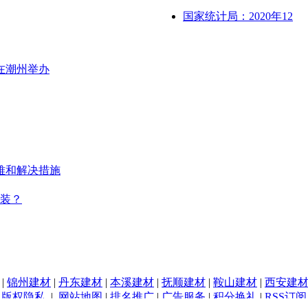
国家统计局：2020年12
在潮州举办
难和解决措施
装？
|
锦州建材
|
丹东建材
|
本溪建材
|
抚顺建材
|
鞍山建材
|
西安建
|
版权隐私
|
网站地图
|
排名推广
|
广告服务
|
积分换礼
|
RSS订阅