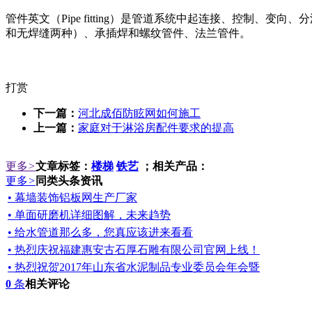
管件英文（Pipe fitting）是管道系统中起连接、控制
和无焊缝两种）、承插焊和螺纹管件、法兰管件。
打赏
下一篇：
河北成佰防眩网如何施工
上一篇：
家庭对于淋浴房配件要求的提高
更多
>
文章标签：
楼梯
铁艺
；相关产品：
更多
>
同类头条资讯
• 幕墙装饰铝板网生产厂家
• 单面研磨机详细图解，未来趋势
• 给水管道那么多，您真应该进来看看
• 热烈庆祝福建惠安古石厚石雕有限公司官网上线！
• 热烈祝贺2017年山东省水泥制品专业委员会年会暨
0
条
相关评论