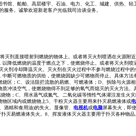
图书馆、船舶、高层楼宇、石油、电力、化工、城建、供热、轻
质的服务。诚挚欢迎新老客户光临我司洽谈业务。
是将灭剂直接喷射到燃烧的物体上。或者将灭火剂喷洒在火源附近
，以降低燃烧的温度于燃点之下，使燃烧停止。或者将灭火剂喷
作灭火剂冷却降温灭火。灭火剂在灭火过程中不参与燃烧过程中的
，中断可燃物质的供给，使燃烧因缺少可燃物而停止。具体方法
燃烧区；C、设法阻拦流散的易燃、可燃液体；D、拆除与火源相
物质冲淡空气，使燃烧物得不到足够的氧气而熄灭的灭火方法。
燃烧物；C、用水蒸气或氮气、二氧化碳等惰性气体灌注发生火灾
烧物区域内或燃烧物上5、干粉灭火器主要用来扑灭易燃液体或
电
、酒精和食用油)的失火。显像管、
电视机
或
电脑
屏幕失火，即
于扑灭易燃液体失火。8、挥发液体灭火器主要用于扑灭各种物