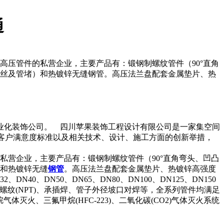
通
高压管件的私营企业，主要产品有：锻钢制螺纹管件（90°直角
外丝及管堵）和热镀锌无缝钢管。高压法兰盘配套金属垫片、热
业化装饰公司。 四川苹果装饰工程设计有限公司是一家集空间
则、客户满意度标准以及相关技术、设计、施工方面的创新举措，
私营企业，主要产品有：锻钢制螺纹管件（90°直角弯头、凹凸
）和热镀锌无缝
钢管
。高压法兰盘配套金属垫片、热镀锌高强度
40、DN50、DN65、DN80、DN100、DN125、DN150
°密封管螺纹(NPT)、承插焊、管子外径坡口对焊等，全系列管件均满足
体灭火、三氟甲烷(HFC-223)、二氧化碳(CO2)气体灭火系统