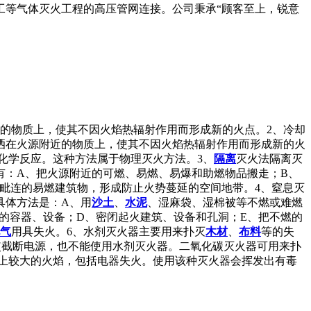
工等气体灭火工程的高压管网连接。公司秉承“顾客至上，锐意
的物质上，使其不因火焰热辐射作用而形成新的火点。2、冷却
洒在火源附近的物质上，使其不因火焰热辐射作用而形成新的火
化学反应。这种方法属于物理灭火方法。3、
隔离
灭火法隔离灭
有：A、把火源附近的可燃、易燃、易爆和助燃物品搬走；B、
毗连的易燃建筑物，形成防止火势蔓延的空间地带。4、窒息灭
具体方法是：A、用
沙土
、
水泥
、湿麻袋、湿棉被等不燃或难燃
的容器、设备；D、密闭起火建筑、设备和孔洞；E、把不燃的
气
用具失火。6、水剂灭火器主要用来扑灭
木材
、
布料
等的失
使截断电源，也不能使用水剂灭火器。二氧化碳灭火器可用来扑
品上较大的火焰，包括电器失火。使用该种灭火器会挥发出有毒