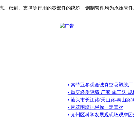
、变向、分流、密封、支撑等作用的零部件的统称。钢制管件均为承
• 索菲亚参观金诚真空吸塑胶厂
• 重庆轻质隔墙-厂家-施工队-规
• 汕头市长江路(天山路-泰山路
• 带花围墙护栏你一定喜欢
• 兖州区科学发展观现场观摩