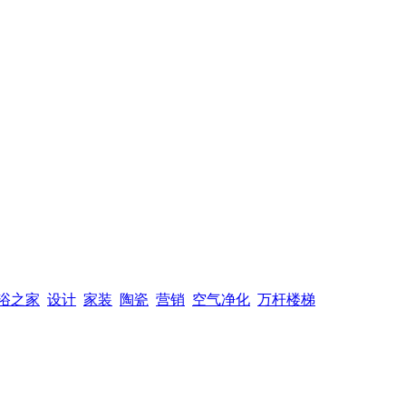
浴之家
设计
家装
陶瓷
营销
空气净化
万杆楼梯