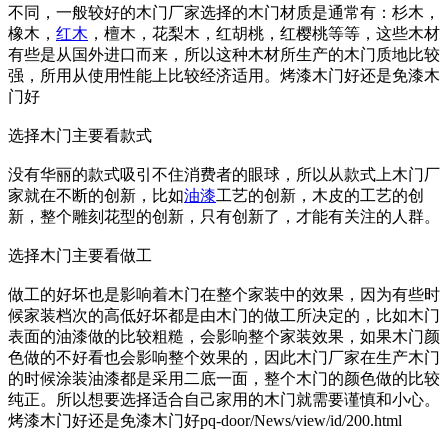
不同，一般较好的木门厂家选择的木门材质是通常有：杉木，
橡木，
红木
，檀木，花梨木，红胡桃，红樱桃等等，这些木材
有些是从国外进口而来，所以这种木材所生产的木门质地比较
强，所用从使用性能上比较经济适用。烤漆木门好还是免漆木
门好
选择木门主要看款式
没有华丽的款式吸引不住消费者的眼球，所以从款式上木门厂
家就在不断的创新，比如
油漆
工艺的创新，木皮的工艺的创
新，整个雕刻花型的创新，只有创新了，才能有关注的人群。
选择木门主要看做工
做工的好坏也是影响着木门在整个家装中的效果，因为有些时
候家装档次的高低好坏都是由木门的做工所决定的，比如木门
表面的油漆做的比较粗糙，会影响整个家装效果，如果木门颜
色做的不好看也会影响整个效果的，因此木门厂家在生产木门
的时候涂装油漆都是采用二底一面，整个木门的颜色做的比较
纯正。所以想要选择适合自己家用的木门就需要谨慎和小心。
烤漆木门好还是免漆木门好pq-door/News/view/id/200.html