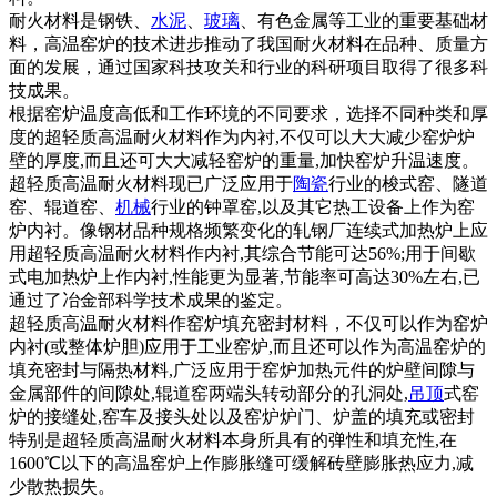
耐火材料是钢铁、
水泥
、
玻璃
、有色金属等工业的重要基础材
料，高温窑炉的技术进步推动了我国耐火材料在品种、质量方
面的发展，通过国家科技攻关和行业的科研项目取得了很多科
技成果。
根据窑炉温度高低和工作环境的不同要求，选择不同种类和厚
度的超轻质高温耐火材料作为内衬,不仅可以大大减少窑炉炉
壁的厚度,而且还可大大减轻窑炉的重量,加快窑炉升温速度。
超轻质高温耐火材料现已广泛应用于
陶瓷
行业的梭式窑、隧道
窑、辊道窑、
机械
行业的钟罩窑,以及其它热工设备上作为窑
炉内衬。像钢材品种规格频繁变化的轧钢厂连续式加热炉上应
用超轻质高温耐火材料作内衬,其综合节能可达56%;用于间歇
式电加热炉上作内衬,性能更为显著,节能率可高达30%左右,已
通过了冶金部科学技术成果的鉴定。
超轻质高温耐火材料作窑炉填充密封材料，不仅可以作为窑炉
内衬(或整体炉胆)应用于工业窑炉,而且还可以作为高温窑炉的
填充密封与隔热材料,广泛应用于窑炉加热元件的炉壁间隙与
金属部件的间隙处,辊道窑两端头转动部分的孔洞处,
吊顶
式窑
炉的接缝处,窑车及接头处以及窑炉炉门、炉盖的填充或密封
特别是超轻质高温耐火材料本身所具有的弹性和填充性,在
1600℃以下的高温窑炉上作膨胀缝可缓解砖壁膨胀热应力,减
少散热损失。