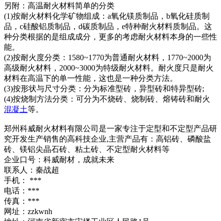
另附：高温耐火材料简单的分类
(1)按耐火材料化学矿物组成：a氧化镁质制品，b氧化硅质制
品，c硅酸铝质制品，d碳质制品，e特种耐火材料质制品。这
种分类根据的是组成成分，更多的考虑耐火材料本身的一些性
能。
(2)按耐火度分类：1580~1770为普通耐火材料，1770~2000为
高级耐火材料，2000~3000为特级耐火材料。耐火度只是耐火
材料在高温下的单一性能，这也是一种分类方法。
(3)按形状与尺寸分类：分为标准型砖，异型砖和特异型砖;
(4)按烧制方法分类：可分为不烧砖、烧制砖、熔铸砖和耐火
混凝土
等。
郑州科威耐火材料有限公司是一家专注于定型和不定型产品研
究开发生产销售的高科技企业,主营产品有：高铝砖、磷酸盐
砖、镁铝尖晶石砖、粘土砖、不定型耐火材料等
企业口号：科威耐材，成就未来
联系人：秦战超
手机： ***
电话：***
传真：***
网址：zzkwnh