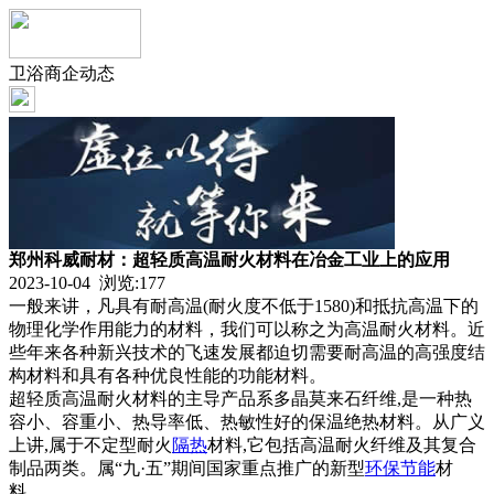
卫浴商企动态
郑州科威耐材：超轻质高温耐火材料在冶金工业上的应用
2023-10-04 浏览:
177
一般来讲，凡具有耐高温(耐火度不低于1580)和抵抗高温下的
物理化学作用能力的材料，我们可以称之为高温耐火材料。近
些年来各种新兴技术的飞速发展都迫切需要耐高温的高强度结
构材料和具有各种优良性能的功能材料。
超轻质高温耐火材料的主导产品系多晶莫来石纤维,是一种热
容小、容重小、热导率低、热敏性好的保温绝热材料。从广义
上讲,属于不定型耐火
隔热
材料,它包括高温耐火纤维及其复合
制品两类。属“九·五”期间国家重点推广的新型
环保
节能
材
料。