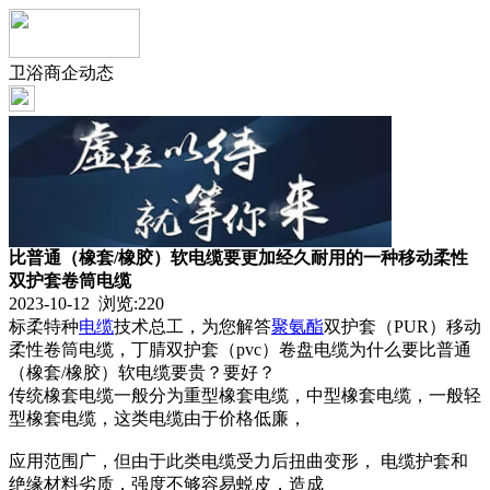
卫浴商企动态
比普通（橡套/橡胶）软电缆要更加经久耐用的一种移动柔性
双护套卷筒电缆
2023-10-12 浏览:
220
标柔特种
电缆
技术总工，为您解答
聚氨酯
双护套（PUR）移动
柔性卷筒电缆，丁腈双护套（pvc）卷盘电缆为什么要比普通
（橡套/橡胶）软电缆要贵？要好？
传统橡套电缆一般分为重型橡套电缆，中型橡套电缆，一般轻
型橡套电缆，这类电缆由于价格低廉，
应用范围广，但由于此类电缆受力后扭曲变形， 电缆护套和
绝缘材料劣质，强度不够容易蜕皮，造成