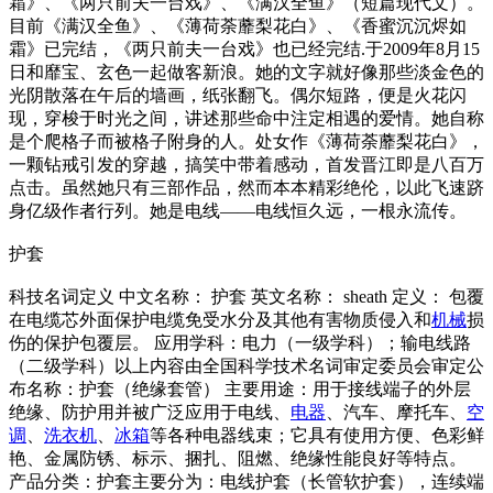
霜》、《两只前夫一台戏》、《满汉全鱼》（短篇现代文）。
目前《满汉全鱼》、《薄荷荼蘼梨花白》、《香蜜沉沉烬如
霜》已完结，《两只前夫一台戏》也已经完结.于2009年8月15
日和靡宝、玄色一起做客新浪。她的文字就好像那些淡金色的
光阴散落在午后的墙画，纸张翻飞。偶尔短路，便是火花闪
现，穿梭于时光之间，讲述那些命中注定相遇的爱情。她自称
是个爬格子而被格子附身的人。处女作《薄荷荼蘼梨花白》，
一颗钻戒引发的穿越，搞笑中带着感动，首发晋江即是八百万
点击。虽然她只有三部作品，然而本本精彩绝伦，以此飞速跻
身亿级作者行列。她是电线——电线恒久远，一根永流传。
护套
科技名词定义 中文名称： 护套 英文名称： sheath 定义： 包覆
在电缆芯外面保护电缆免受水分及其他有害物质侵入和
机械
损
伤的保护包覆层。 应用学科：电力（一级学科）；输电线路
（二级学科）以上内容由全国科学技术名词审定委员会审定公
布名称：护套（绝缘套管） 主要用途：用于接线端子的外层
绝缘、防护用并被广泛应用于电线、
电器
、汽车、摩托车、
空
调
、
洗衣机
、
冰箱
等各种电器线束；它具有使用方便、色彩鲜
艳、金属防锈、标示、捆扎、阻燃、绝缘性能良好等特点。
产品分类：护套主要分为：电线护套（长管软护套），连续端