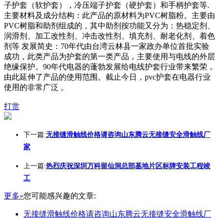
子护套（软护套），冷压端子护套（硬护套）和手柄护套等.
主要材料及成分结构：此产品的原材料为PVC树脂粉。主要由
PVC树脂和助剂组成的，其中助剂按功能又分为：热稳定剂、
润滑剂、加工改性剂、冲击改性剂、填充剂、耐老化剂、着色
剂等 发展简史：70年代由台湾云林县一家政办单位首批实验
成功，此类产品为护套的第一类产品，主要使用与电线的外层
绝缘保护。90年代电器的蓬勃发展给电线护套行业带来繁荣，
由此延伸了产品的使用范围。截止今日，pvc护套在电器行业
使用的非常广泛 。
打赏
下一篇:
无接缝滑触线价格请咨询山东腾云无接缝安全滑触线厂
家
上一篇:
热烈庆祝深圳万科留仙洞总部基地片区标牌安装工程竣
工
更多»
您可能感兴趣的文章:
无接缝滑触线价格请咨询山东腾云无接缝安全滑触线厂