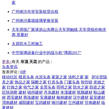
家
广州南沙吊篮安装租赁出租
广州南沙幕墙玻璃更换安装
天车滑线厂家请选山东腾云天车滑触线,天车滑线价格优
惠,质量好
太原防水工程施工
中空玻璃设备行业中的战斗机“博因2017”
更多»
有关
吊顶 天花
的产品：
头条资讯
发表评论 |
0评
移动社区
模具头条
水泥头条
家装之家
涂料之家
家
评论登陆
具之家
饰品之家
隔断之家
灯具头条
门窗头条
智控链
老姚之
家
灯饰之家
电气之家
全景头条
照明之家
防水之家
防盗之家
区快洞察
建材
锦州建材
丹东建材
本溪建材
抚顺建材
鞍山建
材
西安建材
商洛建材
安康建材
榆林建材
汉中建材
延安建材
渭南建材
咸阳建材
宝鸡建材
铜川建材
兰州建材
甘南建材
临
夏建材