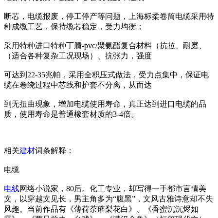
断芯，电缆报废，停工停产等问题，上海标柔卷筒电缆采用特
种成缆工艺，保持缆芯稳定，受力均衡；
采用特种进口特种丁腈-pvc/聚氨酯复合材料（抗拉、耐磨、
（适合各种复杂工况现场）、抗张力，强度
可达到22-35兆帕，采用全积压式做法，受力点集中，保证电
缆在卷绕过程中芯线和护套不分离，从而达
到无扭曲现象，增加电缆使用寿命，真正达到进口电缆的品
质，使用寿命是普通橡套材质的3-4倍。
相关
建材
词条解释：
电缆
电线
网络小说家，80后。化工专业，却写得一手都市言情美
文，以穿越文见长，男主角多为“腹黑”，文风古雅诗意却不失
风趣。当前作品有《薄荷荼蘼梨花白》、《香蜜沉沉烬如