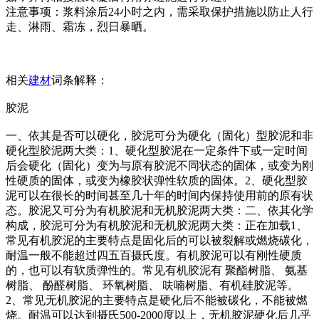
注意事项：浆料涂后24小时之内，需采取保护措施以防止人行
走、淋雨、霜冻，烈日暴晒。
相关
建材
词条解释：
胶泥
一、依其是否可以硬化，胶泥可分为硬化（固化）型胶泥和非
硬化型胶泥两大类：1、硬化型胶泥在一定条件下或一定时间
后会硬化（固化）变为与原有胶泥不同状态的固体，或变为刚
性硬质的固体，或变为橡胶状弹性软质的固体。2、硬化型胶
泥可以在很长的时间甚至几十年的时间内保持使用前的原有状
态。胶泥又可分为有机胶泥和无机胶泥两大类：二、依其化学
构成，胶泥可分为有机胶泥和无机胶泥两大类：正在加载1、
常见有机胶泥的主要特点是固化后的可以被裂解或燃烧碳化，
耐温一般不能超过四五百摄氏度。有机胶泥可以有刚性硬质
的，也可以有软质弹性的。常见有机胶泥有 聚酯树脂、 氨基
树脂、 酚醛树脂、 环氧树脂、 呋喃树脂、有机硅胶泥等。
2、常见无机胶泥的主要特点是硬化后不能被碳化，不能被燃
烧。耐温可以达到摄氏500-2000度以上，无机胶泥硬化后几乎