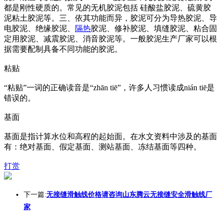
都是刚性硬质的。常见的无机胶泥包括 硅酸盐胶泥、硫黄胶
泥粘土胶泥等。三、依其功能而异，胶泥可分为导热胶泥、导
电胶泥、绝缘胶泥、
隔热
胶泥、修补胶泥、填缝胶泥、粘合固
定用胶泥、减震胶泥、消音胶泥等。一般胶泥生产厂家可以根
据需要配制具备不同功能的胶泥。
粘贴
“粘贴”一词的正确读音是“zhān tiē”，许多人习惯读成nián tiē是
错误的。
基面
基面是指计算水位和高程的起始面。在水文资料中涉及的基面
有：绝对基面、假定基面、测站基面、冻结基面等四种。
打赏
下一篇:
无接缝滑触线价格请咨询山东腾云无接缝安全滑触线厂
家