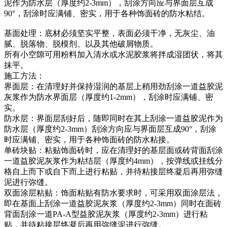
泥作为防水层（厚度约2-3mm），刮涂方向应与界面层互成
90°，刮涂时应满铺、密实，用于各种饰面砖的防水粘结。
基面处理：底材必须坚实平整，表面必须干净，无灰尘、油
腻、脱落物、脱模剂、以及其他破屑物质。
所有小空隙可用粉料加入清水或水泥胶浆将拌成湿团状，将其
抹平。
施工方法：
界面层：在清理好并保持湿润的基层上稍用劲刮涂一道益胶泥
灰浆作为防水界面层（厚度约1-2mm），刮涂时应满铺、密
实。
防水层：界面层刮好后，随即同时在其上刮涂一道益胶泥作为
防水层（厚度约2-3mm）刮涂方向应与界面层互成90°，刮涂
时应满铺、密实，用于各种饰面砖的防水粘接。
单砖块贴：粘贴饰面砖时，应在清理好的基层面或砖背面刮涂
一道益胶泥灰浆作为粘结层（厚度约4mm），按弹线或挂线分
格自上而下或自下而上进行粘贴，并待粘接层终凝后再用弥缝
泥进行弥缝。
双面涂层粘贴：饰面粘贴有防水要求时，可采用双面涂层法，
即在基面上刮涂一道益胶泥灰浆（厚度约2-3mm）同时在面砖
背面刮涂一道PA-A型益胶泥灰浆（厚度约2-3mm）进行粘
贴，并待粘接层终凝后再用弥缝泥进行弥缝。