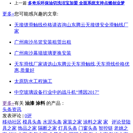
上一篇:
多奇乐环保油切洗洁宝加盟 全面系统支持点燃创业梦
更多»
您可能感兴趣的文章:
无接缝滑触线价格请咨询山东腾云无接缝安全滑触线厂
家
广州南沙吊篮安装租赁出租
广州南沙幕墙玻璃更换安装
天车滑线厂家请选山东腾云天车滑触线,天车滑线价格优
惠,质量好
太原防水工程施工
中空玻璃设备行业中的战斗机“博因2017”
更多»
有关
油漆 涂料
的产品：
头条资讯
发表评论 |
0评
移动社区
模具头条
水泥头条
家装之家
涂料之家
家
评论登陆
具之家
饰品之家
隔断之家
灯具头条
门窗头条
智控链
老姚之