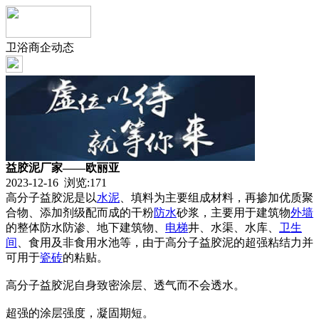
卫浴商企动态
益胶泥厂家——欧丽亚
2023-12-16 浏览:
171
高分子益胶泥是以
水泥
、填料为主要组成材料，再掺加优质聚
合物、添加剂级配而成的干粉
防水
砂浆，主要用于建筑物
外墙
的整体防水防渗、地下建筑物、
电梯
井、水渠、水库、
卫生
间
、食用及非食用水池等，由于高分子益胶泥的超强粘结力并
可用于
瓷砖
的粘贴。
高分子益胶泥自身致密涂层、透气而不会透水。
超强的涂层强度，凝固期短。