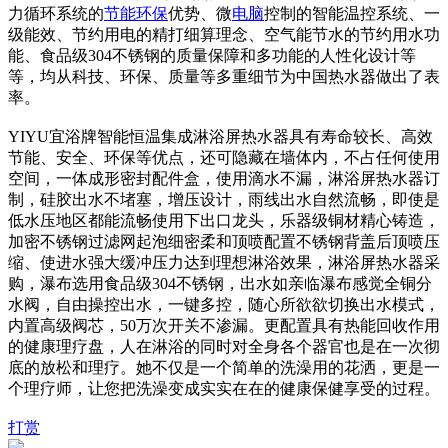
力循环系统的
节能
环保
优势、微
电脑
控制的智能温控系统、一
级能效、节约用电的精打细算理念、空气能节水的节约用水功
能、食品级304不锈钢的质量保障和多功能的人性化设计等
等，均从科技、环保、质量等多重细节为中国热水器做出了表
率。
YIYU宜浴牌智能恒温集成淋浴屏热水器具有寿命较长、高效
节能、安全、环保等优点，还可隐藏在墙体内，不占任何使用
空间，一体成形密封配件盒，使用滴水不漏，淋浴屏热水器订
制，硅胶出水不堵塞，增压设计，雨线出水自然流畅，即使是
低水压地区都能流畅使用下出口龙头，乐器级铜材精心铸造，
加密不锈钢过滤网起泡细密柔和顶喷配置不锈钢背盖后顶喷压
缩、使进水强大缓冲压力达到理想淋浴效果，淋浴屏热水器采
购，瀑布选用食品级304不锈钢，出水如亲临瀑布感觉全铜分
水阀，自由操控出水，一键多控，随心所欲欲切换出水模式，
内置高级阀芯，50万次开关不渗漏。更配置具有热能回收作用
的健康理疗盘，人在淋浴的同时对全身各个器官也是在一次彻
底的放松和理疗。她不仅是一个简单的洗澡用的花洒，更是一
个理疗师，让您把洗澡变成实实在在的健康保健享受的过程。
打赏