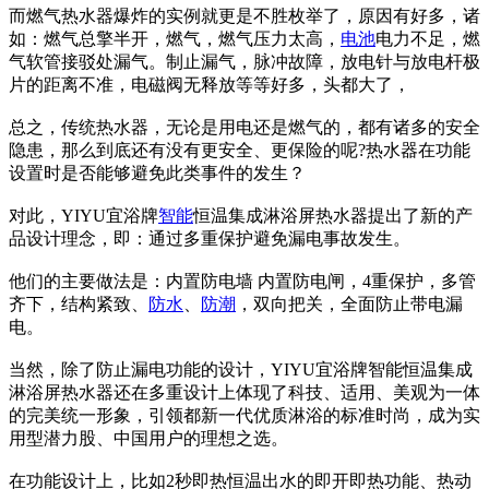
而燃气热水器爆炸的实例就更是不胜枚举了，原因有好多，诸
如：燃气总擎半开，燃气，燃气压力太高，
电池
电力不足，燃
气软管接驳处漏气。制止漏气，脉冲故障，放电针与放电杆极
片的距离不准，电磁阀无释放等等好多，头都大了，
总之，传统热水器，无论是用电还是燃气的，都有诸多的安全
隐患，那么到底还有没有更安全、更保险的呢?热水器在功能
设置时是否能够避免此类事件的发生？
对此，YIYU宜浴牌
智能
恒温集成淋浴屏热水器提出了新的产
品设计理念，即：通过多重保护避免漏电事故发生。
他们的主要做法是：内置防电墙 内置防电闸，4重保护，多管
齐下，结构紧致、
防水
、
防潮
，双向把关，全面防止带电漏
电。
当然，除了防止漏电功能的设计，YIYU宜浴牌智能恒温集成
淋浴屏热水器还在多重设计上体现了科技、适用、美观为一体
的完美统一形象，引领都新一代优质淋浴的标准时尚，成为实
用型潜力股、中国用户的理想之选。
在功能设计上，比如2秒即热恒温出水的即开即热功能、热动