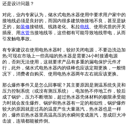
还是设计问题？
对此，业内专家认为，储水式电热水器使用中要求用户家中的
接地线必须是良好的，而国内很多建筑物接地不良，甚至是缺
乏的，如
装修
接错线、线路老化、私拉
电线
、使用劣质的开关
插座、用
水管
当接地线等，这些都有可能导致地线带电，从而
引发触电事故。
有专家建议在使用电热水器时，较好关闭电源，不要边洗边加
热;可现在市场上一些高端的热水器是需要24小时接通电源
的，否则无法使用，这就要求产品有多重的漏电保护元件才
行，此外，储水式电热水器内的镁棒也应该定期更换，一般情
况下，消费者自购买、使用电热水器两年左右就应该更换。
那么爆炸事件又是怎么回事呢？其主要原因是测温系统失灵和
压力控制系统（或没有测压系统），电加热不停地工作，较后
成了锅炉，压力不断增加，超过热水器壳体材料的极限承受能
力时就会发生爆炸。锅炉和热水器有一定的相似性，锅炉爆炸
较大的原因就是过高的温度产生大量蒸汽，热水器也是一样
的，爆炸后热水器里高温高压的水瞬间变成蒸汽，形成巨大冲
击波，连墙都能被炸倒。