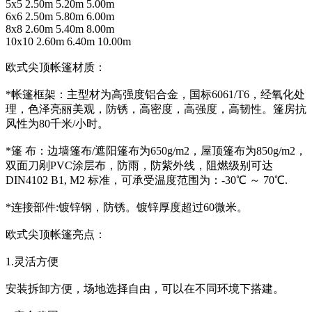
5x5 2.50m 5.20m 5.00m
6x6 2.50m 5.80m 6.00m
8x8 2.60m 5.40m 8.00m
10
x10 2.60m 6.40m 10.00m
欧式尖顶帐篷材质：
*帐篷框架：主型材为高强度铝合金，国标6061/T6，经氧化处
理，色泽亮丽美观，防锈，高密度，高强度，高韧性。篷房抗
风性为80千米/小时。
*篷 布：边墙篷布/遮阳篷布为650g/m2，屋顶篷布为850g/m2，
双面刀剐PVC涂层布，防雨，防紫外线，阻燃级别可达
DIN4102 B1, M2 标准，可承受温度范围为：-30℃ ～ 70℃.
*连接部件:镀锌钢，防锈。镀锌厚度超过60微米。
欧式尖顶帐篷亮点：
1.灵活方便
安装拆卸方便，场地选择自由，可以在不同环境下搭建。