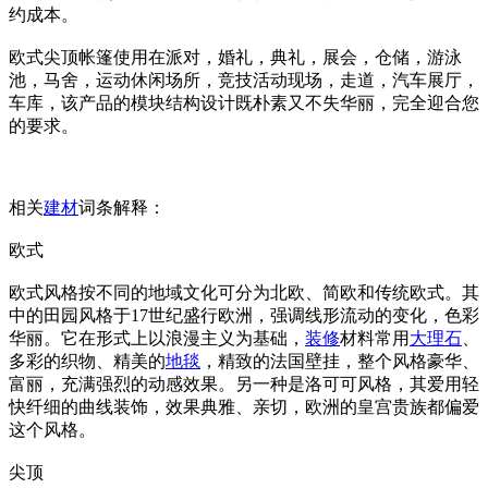
约成本。
欧式尖顶帐篷使用在派对，婚礼，典礼，展会，仓储，游泳
池，马舍，运动休闲场所，竞技活动现场，走道，汽车展厅，
车库，该产品的模块结构设计既朴素又不失华丽，完全迎合您
的要求。
相关
建材
词条解释：
欧式
欧式风格按不同的地域文化可分为北欧、简欧和传统欧式。其
中的田园风格于17世纪盛行欧洲，强调线形流动的变化，色彩
华丽。它在形式上以浪漫主义为基础，
装修
材料常用
大理石
、
多彩的织物、精美的
地毯
，精致的法国壁挂，整个风格豪华、
富丽，充满强烈的动感效果。另一种是洛可可风格，其爱用轻
快纤细的曲线装饰，效果典雅、亲切，欧洲的皇宫贵族都偏爱
这个风格。
尖顶