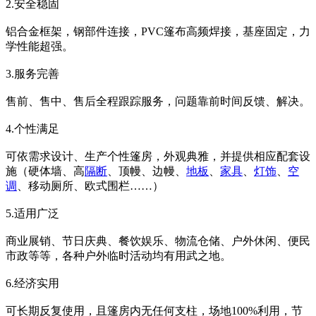
2.安全稳固
铝合金框架，钢部件连接，PVC篷布高频焊接，基座固定，力
学性能超强。
3.服务完善
售前、售中、售后全程跟踪服务，问题靠前时间反馈、解决。
4.个性满足
可依需求设计、生产个性篷房，外观典雅，并提供相应配套设
施（硬体墙、高
隔断
、顶幔、边幔、
地板
、
家具
、
灯饰
、
空
调
、移动厕所、欧式围栏……）
5.适用广泛
商业展销、节日庆典、餐饮娱乐、物流仓储、户外休闲、便民
市政等等，各种户外临时活动均有用武之地。
6.经济实用
可长期反复使用，且篷房内无任何支柱，场地100%利用，节