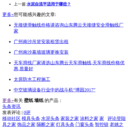
上一篇:
水泥自流平适用于哪些？
更多»
您可能感兴趣的文章:
无接缝滑触线价格请咨询山东腾云无接缝安全滑触线厂
家
广州南沙吊篮安装租赁出租
广州南沙幕墙玻璃更换安装
天车滑线厂家请选山东腾云天车滑触线,天车滑线价格优
惠,质量好
太原防水工程施工
中空玻璃设备行业中的战斗机“博因2017”
更多»
有关
壁纸 墙纸
的产品：
头条资讯
发表评论 |
0评
移动社区
模具头条
水泥头条
家装之家
涂料之家
家
评论登陆
具之家
饰品之家
隔断之家
灯具头条
门窗头条
智控链
老姚之