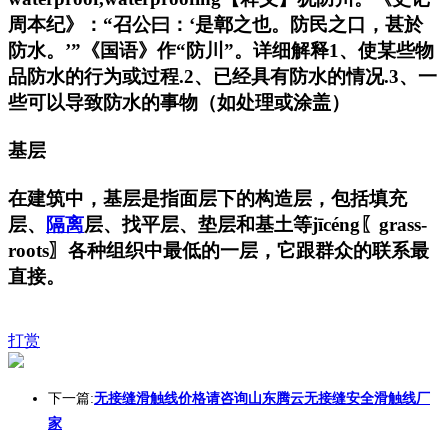
周本纪》：“召公曰：‘是鄣之也。防民之口，甚於
防水。’”《国语》作“防川”。详细解释1、使某些物
品防水的行为或过程.2、已经具有防水的情况.3、一
些可以导致防水的事物（如处理或涂盖）
基层
在建筑中，基层是指面层下的构造层，包括填充
层、
隔离
层、找平层、垫层和基土等jīcéng〖grass-
roots〗各种组织中最低的一层，它跟群众的联系最
直接。
打赏
下一篇:
无接缝滑触线价格请咨询山东腾云无接缝安全滑触线厂
家