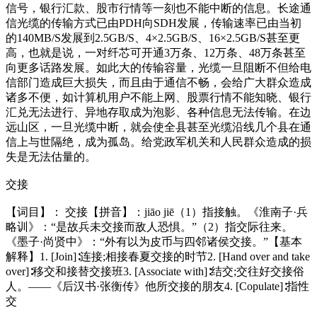
信号，银行汇款、股市行情等一刻也不能中断的信息。长途通
信光缆的传输方式已由PDH向SDH发展，传输速率已由当初
的140MB/S发展到2.5GB/S、4×2.5GB/S、16×2.5GB/S甚至更
高，也就是说，一对纤芯可开通3万条、12万条、48万条甚至
向更多话路发展。如此大的传输容量，光缆一旦阻断不但给电
信部门造成巨大损失，而且由于通信不畅，会给广大群众造成
诸多不便，如计算机用户不能上网、股票行情不能知晓、银行
汇兑无法进行、异地存取成为泡影、各种信息无法传输。在边
远山区，一旦光缆中断，就会使全县甚至光缆沿线几个县在通
信上与世隔绝，成为孤岛。给党政军机关和人民群众造成的损
失是无法估量的。
交接
【词目】： 交接【拼音】：jiāo jiē（1）指接触。《淮南子·兵
略训》：“是故兵未交接而敌人恐惧。”（2）指交际往来。
《墨子·尚贤中》：“外有以为皮币与四邻诸侯交接。”【基本
解释】1. [Join]∶连接;相接春夏交接的时节2. [Hand over and take
over]∶移交和接替交接班3. [Associate with]∶结交;交往好交接俗
人。——《后汉书·张衡传》他所交接的朋友4. [Copulate]∶指性
交