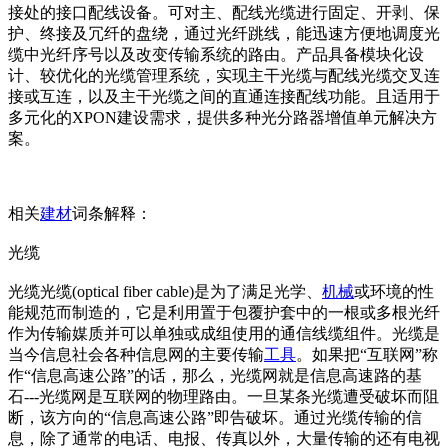
接处的接口配线设备。可对主、配线光缆进行固定、开剥、保
护、终接及冗纤的盘绕，通过光纤跳线，能迅速方便地调度光
缆中光纤序号以及改变传输系统的路由。产品具备模块化设
计、较优化的光缆管理系统，实现主干光缆与配线光缆交叉连
接或互连，以及主干光缆之间的直通连接配线功能。且适用于
多元化的XPON建设需求，提供多种光分路器增值单元解决方
案。
相关
建材
词条解释：
光缆
光缆光缆(optical fiber cable)是为了满足光学、
机械
或环境的性
能规范而制造的，它是利用置于包覆护套中的一根或多根光纤
作为传输媒质并可以单独或成组使用的通信线缆组件。光缆是
当今信息社会各种信息网的主要传输
工具
。如果把“互联网”称
作“信息高速公路”的话，那么，光缆网就是信息高速路的基
石---光缆网是互联网的物理路由。一旦某条光缆遭受破坏而阻
断，该方向的“信息高速公路”即告破坏。通过光缆传输的信
息，除了通常的电话、电报、传真以外，大量传输的还有电视