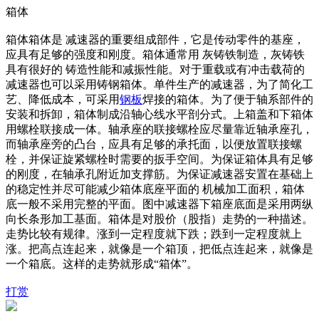
箱体
箱体箱体是 减速器的重要组成部件，它是传动零件的基座，
应具有足够的强度和刚度。箱体通常用 灰铸铁制造，灰铸铁
具有很好的 铸造性能和减振性能。对于重载或有冲击载荷的
减速器也可以采用铸钢箱体。单件生产的减速器，为了简化工
艺、降低成本，可采用
钢板
焊接的箱体。为了便于轴系部件的
安装和拆卸，箱体制成沿轴心线水平剖分式。上箱盖和下箱体
用螺栓联接成一体。轴承座的联接螺栓应尽量靠近轴承座孔，
而轴承座旁的凸台，应具有足够的承托面，以便放置联接螺
栓，并保证旋紧螺栓时需要的扳手空间。为保证箱体具有足够
的刚度，在轴承孔附近加支撑筋。为保证减速器安置在基础上
的稳定性并尽可能减少箱体底座平面的 机械加工面积，箱体
底一般不采用完整的平面。图中减速器下箱座底面是采用两纵
向长条形加工基面。箱体是对股价（股指）走势的一种描述。
走势比较有规律。涨到一定程度就下跌；跌到一定程度就上
涨。把高点连起来，就像是一个箱顶，把低点连起来，就像是
一个箱底。这样的走势就形成“箱体”。
打赏