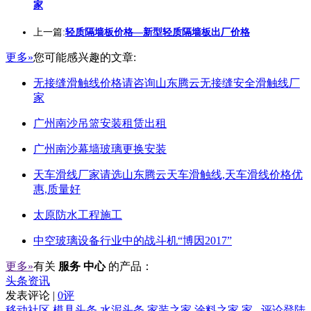
家
上一篇:
轻质隔墙板价格—新型轻质隔墙板出厂价格
更多»
您可能感兴趣的文章:
无接缝滑触线价格请咨询山东腾云无接缝安全滑触线厂
家
广州南沙吊篮安装租赁出租
广州南沙幕墙玻璃更换安装
天车滑线厂家请选山东腾云天车滑触线,天车滑线价格优
惠,质量好
太原防水工程施工
中空玻璃设备行业中的战斗机“博因2017”
更多»
有关
服务 中心
的产品：
头条资讯
发表评论 |
0评
移动社区
模具头条
水泥头条
家装之家
涂料之家
家
评论登陆