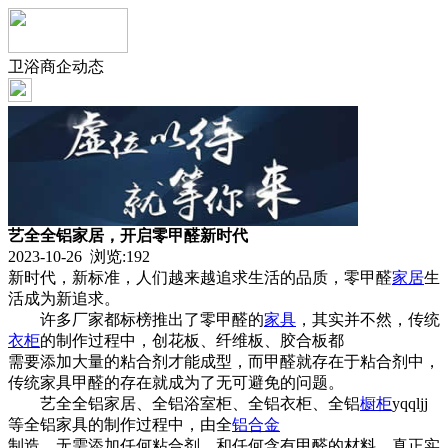
卫浴商企动态
艺全全铝家居，开启零甲醛新时代
2023-10-26 浏览:
192
新时代，新标准，人们越来越追求生活的品质，零甲醛
家居
生
活成为新追求。
许多厂家都标榜推出了零甲醛的
家具
，其实并不然，传统
衣柜
的制作过程中，创花板、纤维板、胶合板都
需要添加大量的粘合剂才能成型，而甲醛就存在于粘合剂中，
传统家具甲醛的存在就成为了无可避免的问题。
艺全全铝家居、全铝浴室柜、全铝衣柜、全铝
橱柜
yqqljj
等全铝家具的制作过程中，由全
铝合金
制造，无需添加任何粘合剂，和任何含有甲醛的材料，真正实