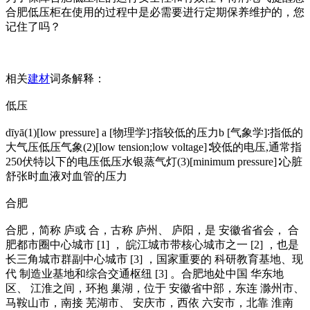
合肥低压柜在使用的过程中是必需要进行定期保养维护的，您
记住了吗？
相关
建材
词条解释：
低压
dīyā(1)[low pressure] a [物理学]∶指较低的压力b [气象学]∶指低的
大气压低压气象(2)[low tension;low voltage]∶较低的电压,通常指
250伏特以下的电压低压水银蒸气灯(3)[minimum pressure]∶心脏
舒张时血液对血管的压力
合肥
合肥，简称 庐或 合，古称 庐州、 庐阳，是 安徽省省会， 合
肥都市圈中心城市 [1] ， 皖江城市带核心城市之一 [2] ，也是
长三角城市群副中心城市 [3] ，国家重要的 科研教育基地、现
代 制造业基地和综合交通枢纽 [3] 。合肥地处中国 华东地
区、 江淮之间，环抱 巢湖，位于 安徽省中部，东连 滁州市、
马鞍山市，南接 芜湖市、 安庆市，西依 六安市，北靠 淮南