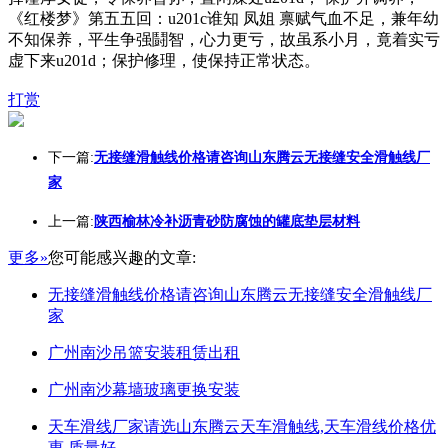
《红楼梦》第五五回：u201c谁知 凤姐 禀赋气血不足，兼年幼
不知保养，平生争强鬪智，心力更亏，故虽系小月，竟着实亏
虚下来u201d；保护修理，使保持正常状态。
打赏
下一篇:
无接缝滑触线价格请咨询山东腾云无接缝安全滑触线厂
家
上一篇:
陕西榆林冷补沥青砂防腐蚀的罐底垫层材料
更多»
您可能感兴趣的文章:
无接缝滑触线价格请咨询山东腾云无接缝安全滑触线厂
家
广州南沙吊篮安装租赁出租
广州南沙幕墙玻璃更换安装
天车滑线厂家请选山东腾云天车滑触线,天车滑线价格优
惠,质量好