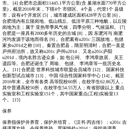
市。 [4] 合肥市总面积11445.1平方公里(含 巢湖水面770平方公
里)，截至2016年末，下辖4个 市辖区、4个县，代管1个 县级
市，设有4个开发区 [5] ，城市建成区面积428平方公里 [6] 。
合肥境内有丘陵岗地、低山残丘、低洼平原三种地貌，以丘陵
岗地为主；属于 亚热带季风气候，四季分明，气候温和。 [7]
合肥是一座具有2000多年历史的古城 [8] ，因 东淝河与 南淝
河均发源于该地而得名 [9] 。合肥素有u201c 三国故地，包拯
家乡u201d之称 [10] 。秦置合肥县，隋至明清时，合肥一直是
庐州府治所，故又称u201c 庐州u201d 、又名u201c庐阳
u201d，境内名胜古迹众多，如 包公祠、 李鸿章故居、 吴王
遗踪等。合肥还诞生了 周瑜、 包拯、 李鸿章等一批历史名
人。 [11] 合肥是 世界科技城市联盟会员城市 [12] 、国家科技
创新型试点城市 [13] 、中国 综合性国家科学中心 [14] 。截至
2016年末，全市有各类 高等院校60所，在校学生62.86万人，
其中普通高校50所，在校学生54.55万人；有省部级以上 重点
实验室和工程实验室151个，其中国家重点(工程)实验室13
个。 [15]
保养
保养指保护并养育，保护并培育，《汉书·丙吉传》：u201c 吉
择谨厚女徒，令保养曾孙，置闲燥处u201d； 保护并调养，