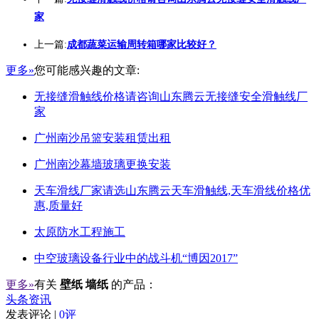
家
上一篇:
成都蔬菜运输周转箱哪家比较好？
更多»
您可能感兴趣的文章:
无接缝滑触线价格请咨询山东腾云无接缝安全滑触线厂
家
广州南沙吊篮安装租赁出租
广州南沙幕墙玻璃更换安装
天车滑线厂家请选山东腾云天车滑触线,天车滑线价格优
惠,质量好
太原防水工程施工
中空玻璃设备行业中的战斗机“博因2017”
更多»
有关
壁纸 墙纸
的产品：
头条资讯
发表评论 |
0评