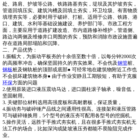
处、路肩、护坡等公路、铁路路基夯实，堤坝及其护坡夯实，
管道回填压实、建筑沟槽及回填土夯实，环卫垃圾、有害物质
填埋夯实等，必要时用于破碎、打桩。适用于公路、铁路、港
口、建筑、水利等基础设施建设、养护部门等。市政工程方
面，主要应用于道路扩建改造、市内道路修补维护，管道侧、
路边沟两侧及维修井口周围的夯实，预防和消除市政设施普遍
存在道路局部塌陷和沉降。
二、产品优势：
1.振幅大，为振动平板夯的十余倍至数十倍，以每分钟2000次
的高频率冲击，确保坚固持久的夯实效果。不会伤及
钢管
桩、
钢板
桩及钢轨桩的顶部或底部● 可经常地在建筑物附近工作也
不会损坏建筑物本身● 由于作业安静且工期较短，有助于克服
环保
方面的问题
2.使用原装进口液压震动马达，进口圆柱滚子轴承，噪音低，
坚固耐用。
3. 关键部位材料选用高强度板和高耐磨板，保证质量 。
4.振动夯与破碎锤产品线之间通用性很高。连接架和液压管路
可与破碎锤换用，5个型号的液压夯可配用各型号的挖掘机。
5.操作灵活，远胜于手推式夯实机，且在很多手推式夯实机无
法工作的场合，比如深沟或陡坡液压夯都能不畏险阻完成作
业。