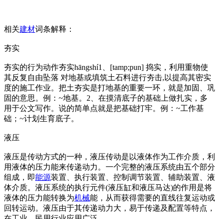
相关
建材
词条解释：
夯实
夯实的行为动作夯实hāngshí1、[tamp;pun] 捣实，利用重物使
其反复自由坠落 对地基或填筑土石料进行夯击,以提高其密实
度的施工作业。把土夯实是打地基的重要一环，就是加固、巩
固的意思。例：~地基。2、在摸清底子的基础上做扎实，多
用于公文写作。说的简单点就是把基础打牢。例：~工作基
础；~计划生育底子。
液压
液压是传动方式的一种，液压传动是以液体作为工作介质，利
用液体的压力能来传递动力。一个完整的液压系统由五个部分
组成，即
能源
装置、执行装置、控制调节装置、辅助装置、液
体介质。液压系统的执行元件(液压缸和液压马达)的作用是将
液体的压力能转换为
机械
能，从而获得需要的直线往复运动或
回转运动。液压由于其传递动力大，易于传递及配置等特点，
在工业、民用行业应用广泛。